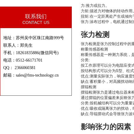
力:推力或拉力。
力矩:描述力对物体的转动作用
联系我们
扭矩:在一定距离处产生或倾向
张力:涂布过程中，电机通过
CONTACT US
张力检测
地址：苏州吴中区珠江南路999号
张力检测是张力控制过程中的
联系人：郑先生
称重传感器检测
手机：18261835886(微信同号)
称重传感器是一种测力系统，
分类:
电话：0512-66171701
按工作原理可以分为电阻应变
QQ： 2366060381
按结构形式可以分为S型、柱
邮箱：sales@fms-technology.cn
优点:测量实际张力，响应速度
缺点:蓄积量小，对高频扰动
摆辊检测
摆辊检测张力是通过电位器来检测
通过摆辊的位置偏差来反映张
分类:按机械结构可以分为重量
优点:吸收或隔离张力的扰动，
缺点:导辊摆动式会导致张力波
影响张力的因素