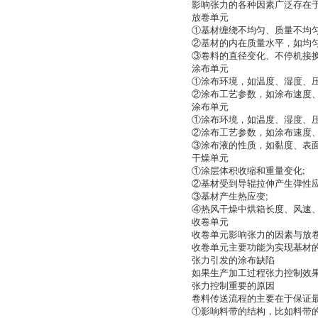
影响张力的各种因素广泛存在
放卷单元
①基材缠绕不均匀、质量不均匀
②基材的内在质量水平，如均匀
③卷料的直径变化、不停机接
涂布单元
①涂布环境，如温度、湿度、压
②涂布工艺参数，如涂布速度
涂布单元
①涂布环境，如温度、湿度、压
②涂布工艺参数，如涂布速度、
③涂布液的性质，如黏度、表
干燥单元
①涂层体积收缩和重量变化;
②基材受到导辊拉伸产生弹性
③基材产生热应变;
④热风干燥中烘箱长度、风速
收卷单元
收卷单元影响张力的因素与放
收卷单元主要功能为实现基材
张力引发的涂布缺陷
如果生产加工过程张力控制效
张力控制重要的原因
卷料传送流程的主要在于保证
①影响料带的结构，比如料带的